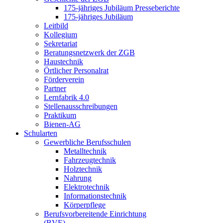
175-jähriges Jubiläum Presseberichte
175-jähriges Jubiläum
Leitbild
Kollegium
Sekretariat
Beratungsnetzwerk der ZGB
Haustechnik
Örtlicher Personalrat
Förderverein
Partner
Lernfabrik 4.0
Stellenausschreibungen
Praktikum
Bienen-AG
Schularten
Gewerbliche Berufsschulen
Metalltechnik
Fahrzeugtechnik
Holztechnik
Nahrung
Elektrotechnik
Informationstechnik
Körperpflege
Berufsvorbereitende Einrichtung
(BVE)