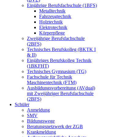
Einjährige Berufsfachschule (1BFS)
Metalltechnik
Fahrzeugtechnik
Holztechnik
Elektrotechnik
Körperpflege
Zweijährige Berufsfachschule
(2BFS)
Technisches Berufskolleg (BKTK I
& II)
Einjähriges Berufskolleg Technik
(1BKFHT)
Technisches Gymnasium (TG)
Fachschule für Technik
Maschinentechnik (FTM)
Ausbildungsvorbereitung (AVdual)
mit Zweijähriger Berufsfachschule
(2BFS)
Schüler
Anmeldung
SMV
Bildungswege
Beratungsnetzwerk der ZGB
Krankmeldung