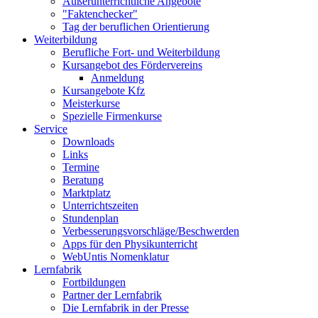
Außerunterrichtliche Angebote
"Faktenchecker"
Tag der beruflichen Orientierung
Weiterbildung
Berufliche Fort- und Weiterbildung
Kursangebot des Fördervereins
Anmeldung
Kursangebote Kfz
Meisterkurse
Spezielle Firmenkurse
Service
Downloads
Links
Termine
Beratung
Marktplatz
Unterrichtszeiten
Stundenplan
Verbesserungsvorschläge/Beschwerden
Apps für den Physikunterricht
WebUntis Nomenklatur
Lernfabrik
Fortbildungen
Partner der Lernfabrik
Die Lernfabrik in der Presse