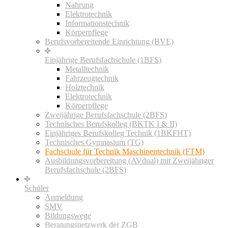
Nahrung
Elektrotechnik
Informationstechnik
Körperpflege
Berufsvorbereitende Einrichtung (BVE)
Einjährige Berufsfachschule (1BFS)
Metalltechnik
Fahrzeugtechnik
Holztechnik
Elektrotechnik
Körperpflege
Zweijährige Berufsfachschule (2BFS)
Technisches Berufskolleg (BKTK I & II)
Einjähriges Berufskolleg Technik (1BKFHT)
Technisches Gymnasium (TG)
Fachschule für Technik Maschinentechnik (FTM)
Ausbildungsvorbereitung (AVdual) mit Zweijähriger
Berufsfachschule (2BFS)
Schüler
Anmeldung
SMV
Bildungswege
Beratungsnetzwerk der ZGB