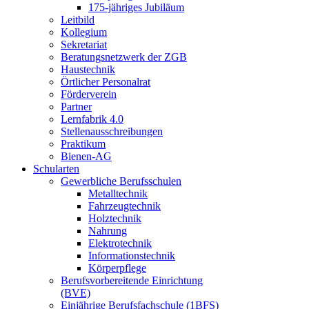
175-jähriges Jubiläum
Leitbild
Kollegium
Sekretariat
Beratungsnetzwerk der ZGB
Haustechnik
Örtlicher Personalrat
Förderverein
Partner
Lernfabrik 4.0
Stellenausschreibungen
Praktikum
Bienen-AG
Schularten
Gewerbliche Berufsschulen
Metalltechnik
Fahrzeugtechnik
Holztechnik
Nahrung
Elektrotechnik
Informationstechnik
Körperpflege
Berufsvorbereitende Einrichtung
(BVE)
Einjährige Berufsfachschule (1BFS)