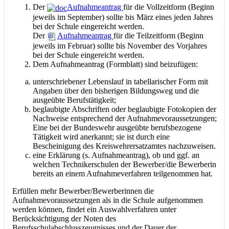
Der
Aufnahmeantrag
für die Vollzeitform (Beginn
jeweils im September) sollte bis März eines jeden Jahres
bei der Schule eingereicht werden.
Der
Aufnahmeantrag
für die Teilzeitform (Beginn
jeweils im Februar) sollte bis November des Vorjahres
bei der Schule eingereicht werden.
Dem Aufnahmeantrag (Formblatt) sind beizufügen:
unterschriebener Lebenslauf in tabellarischer Form mit
Angaben über den bisherigen Bildungsweg und die
ausgeübte Berufstätigkeit;
beglaubigte Abschriften oder beglaubigte Fotokopien der
Nachweise entsprechend der Aufnahmevoraussetzungen;
Eine bei der Bundeswehr ausgeübte berufsbezogene
Tätigkeit wird anerkannt; sie ist durch eine
Bescheinigung des Kreiswehrersatzamtes nachzuweisen.
eine Erklärung (s. Aufnahmeantrag), ob und ggf. an
welchen Technikerschulen der Bewerber/die Bewerberin
bereits an einem Aufnahmeverfahren teilgenommen hat.
Erfüllen mehr Bewerber/Bewerberinnen die
Aufnahmevoraussetzungen als in die Schule aufgenommen
werden können, findet ein Auswahlverfahren unter
Berücksichtigung der Noten des
Berufsschulabschlusszeugnisses und der Dauer der