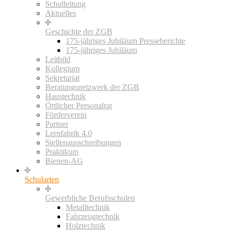
Schulleitung
Aktuelles
Geschichte der ZGB
175-jähriges Jubiläum Presseberichte
175-jähriges Jubiläum
Leitbild
Kollegium
Sekretariat
Beratungsnetzwerk der ZGB
Haustechnik
Örtlicher Personalrat
Förderverein
Partner
Lernfabrik 4.0
Stellenausschreibungen
Praktikum
Bienen-AG
Schularten
Gewerbliche Berufsschulen
Metalltechnik
Fahrzeugtechnik
Holztechnik