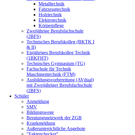
Metalltechnik
Fahrzeugtechnik
Holztechnik
Elektrotechnik
Körperpflege
Zweijährige Berufsfachschule
(2BFS)
Technisches Berufskolleg (BKTK I
& II)
Einjähriges Berufskolleg Technik
(1BKFHT)
Technisches Gymnasium (TG)
Fachschule für Technik
Maschinentechnik (FTM)
Ausbildungsvorbereitung (AVdual)
mit Zweijähriger Berufsfachschule
(2BFS)
Schüler
Anmeldung
SMV
Bildungswege
Beratungsnetzwerk der ZGB
Krankmeldung
Außerunterrichtliche Angebote
"Faktenchecker"