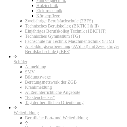
Fahrzeugtechnik
Holztechnik
Elektrotechnik
Körperpflege
Zweijährige Berufsfachschule (2BFS)
Technisches Berufskolleg (BKTK I & II)
Einjähriges Berufskolleg Technik (1BKFHT)
Technisches Gymnasium (TG)
Fachschule für Technik Maschinentechnik (FTM)
Ausbildungsvorbereitung (AVdual) mit Zweijähriger
Berufsfachschule (2BFS)
Schüler
Anmeldung
SMV
Bildungswege
Beratungsnetzwerk der ZGB
Krankmeldung
Außerunterrichtliche Angebote
"Faktenchecker"
Tag der beruflichen Orientierung
Weiterbildung
Berufliche Fort- und Weiterbildung