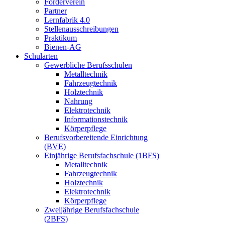
Förderverein
Partner
Lernfabrik 4.0
Stellenausschreibungen
Praktikum
Bienen-AG
Schularten
Gewerbliche Berufsschulen
Metalltechnik
Fahrzeugtechnik
Holztechnik
Nahrung
Elektrotechnik
Informationstechnik
Körperpflege
Berufsvorbereitende Einrichtung
(BVE)
Einjährige Berufsfachschule (1BFS)
Metalltechnik
Fahrzeugtechnik
Holztechnik
Elektrotechnik
Körperpflege
Zweijährige Berufsfachschule
(2BFS)