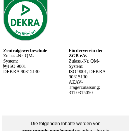
Zentralgewerbeschule
Förderverein der
Zulass.-Nr. QM-
ZGB e.V.
System:
Zulass.-Nr. QM-
ISO 9001
System:
DEKRA 90315130
ISO 9001, DEKRA
90315130
AZAV-
Trägerzulassung:
31T0315050