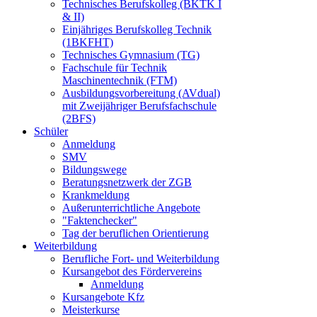
Technisches Berufskolleg (BKTK I
& II)
Einjähriges Berufskolleg Technik
(1BKFHT)
Technisches Gymnasium (TG)
Fachschule für Technik
Maschinentechnik (FTM)
Ausbildungsvorbereitung (AVdual)
mit Zweijähriger Berufsfachschule
(2BFS)
Schüler
Anmeldung
SMV
Bildungswege
Beratungsnetzwerk der ZGB
Krankmeldung
Außerunterrichtliche Angebote
"Faktenchecker"
Tag der beruflichen Orientierung
Weiterbildung
Berufliche Fort- und Weiterbildung
Kursangebot des Fördervereins
Anmeldung
Kursangebote Kfz
Meisterkurse