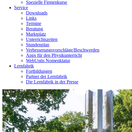
Spezielle Firmenkurse
Service
Downloads
Links
Termine
Beratung
Marktplatz
Unterrichtszeiten
Stundenplan
Verbesserungsvorschläge/Beschwerden
Apps für den Physikunterricht
WebUntis Nomenklatur
Lernfabrik
Fortbildungen
Partner der Lernfabrik
Die Lernfabrik in der Presse