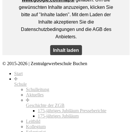
© 2015-2026 | Zentralgewerbeschule Buchen
Start
Schule
Schulleitung
Aktuelles
Geschichte der ZGB
175-jähriges Jubiläum Presseberichte
175-jähriges Jubiläum
Leitbild
Kollegium
Sekretariat