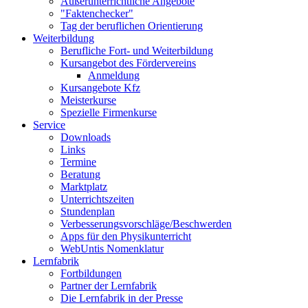
Außerunterrichtliche Angebote
"Faktenchecker"
Tag der beruflichen Orientierung
Weiterbildung
Berufliche Fort- und Weiterbildung
Kursangebot des Fördervereins
Anmeldung
Kursangebote Kfz
Meisterkurse
Spezielle Firmenkurse
Service
Downloads
Links
Termine
Beratung
Marktplatz
Unterrichtszeiten
Stundenplan
Verbesserungsvorschläge/Beschwerden
Apps für den Physikunterricht
WebUntis Nomenklatur
Lernfabrik
Fortbildungen
Partner der Lernfabrik
Die Lernfabrik in der Presse