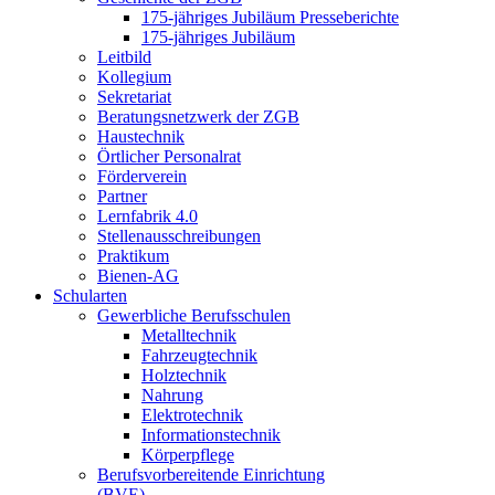
175-jähriges Jubiläum Presseberichte
175-jähriges Jubiläum
Leitbild
Kollegium
Sekretariat
Beratungsnetzwerk der ZGB
Haustechnik
Örtlicher Personalrat
Förderverein
Partner
Lernfabrik 4.0
Stellenausschreibungen
Praktikum
Bienen-AG
Schularten
Gewerbliche Berufsschulen
Metalltechnik
Fahrzeugtechnik
Holztechnik
Nahrung
Elektrotechnik
Informationstechnik
Körperpflege
Berufsvorbereitende Einrichtung
(BVE)