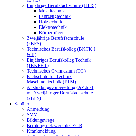
Einjährige Berufsfachschule (1BFS)
Metalltechnik
Fahrzeugtechnik
Holztechnik
Elektrotechnik
Körperpflege
Zweijährige Berufsfachschule
(2BFS)
Technisches Berufskolleg (BKTK I
& II)
Einjähriges Berufskolleg Technik
(1BKFHT)
Technisches Gymnasium (TG)
Fachschule für Technik
Maschinentechnik (FTM)
Ausbildungsvorbereitung (AVdual)
mit Zweijähriger Berufsfachschule
(2BFS)
Schüler
Anmeldung
SMV
Bildungswege
Beratungsnetzwerk der ZGB
Krankmeldung