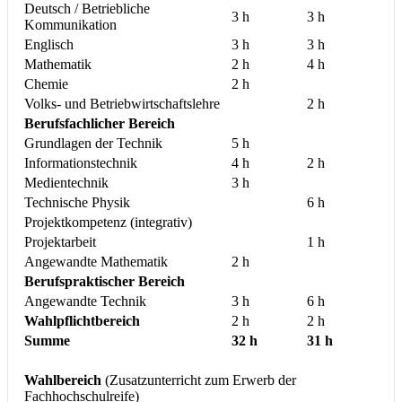
Deutsch / Betriebliche
3 h
3 h
Kommunikation
Englisch
3 h
3 h
Mathematik
2 h
4 h
Chemie
2 h
Volks- und Betriebwirtschaftslehre
2 h
Berufsfachlicher Bereich
Grundlagen der Technik
5 h
Informationstechnik
4 h
2 h
Medientechnik
3 h
Technische Physik
6 h
Projektkompetenz (integrativ)
Projektarbeit
1 h
Angewandte Mathematik
2 h
Berufspraktischer Bereich
Angewandte Technik
3 h
6 h
Wahlpflichtbereich
2 h
2 h
Summe
32 h
31 h
Wahlbereich
(Zusatzunterricht zum Erwerb der
Fachhochschulreife)