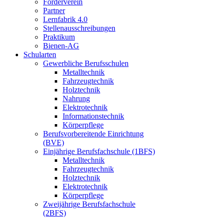
Förderverein
Partner
Lernfabrik 4.0
Stellenausschreibungen
Praktikum
Bienen-AG
Schularten
Gewerbliche Berufsschulen
Metalltechnik
Fahrzeugtechnik
Holztechnik
Nahrung
Elektrotechnik
Informationstechnik
Körperpflege
Berufsvorbereitende Einrichtung
(BVE)
Einjährige Berufsfachschule (1BFS)
Metalltechnik
Fahrzeugtechnik
Holztechnik
Elektrotechnik
Körperpflege
Zweijährige Berufsfachschule
(2BFS)