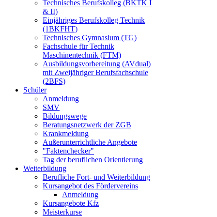
Technisches Berufskolleg (BKTK I
& II)
Einjähriges Berufskolleg Technik
(1BKFHT)
Technisches Gymnasium (TG)
Fachschule für Technik
Maschinentechnik (FTM)
Ausbildungsvorbereitung (AVdual)
mit Zweijähriger Berufsfachschule
(2BFS)
Schüler
Anmeldung
SMV
Bildungswege
Beratungsnetzwerk der ZGB
Krankmeldung
Außerunterrichtliche Angebote
"Faktenchecker"
Tag der beruflichen Orientierung
Weiterbildung
Berufliche Fort- und Weiterbildung
Kursangebot des Fördervereins
Anmeldung
Kursangebote Kfz
Meisterkurse