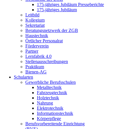
175-jähriges Jubiläum Presseberichte
175-jähriges Jubiläum
Leitbild
Kollegium
Sekretariat
Beratungsnetzwerk der ZGB
Haustechnik
Örtlicher Personalrat
Förderverein
Partner
Lernfabrik 4.0
Stellenausschreibungen
Praktikum
Bienen-AG
Schularten
Gewerbliche Berufsschulen
Metalltechnik
Fahrzeugtechnik
Holztechnik
Nahrung
Elektrotechnik
Informationstechnik
Körperpflege
Berufsvorbereitende Einrichtung
(BVE)