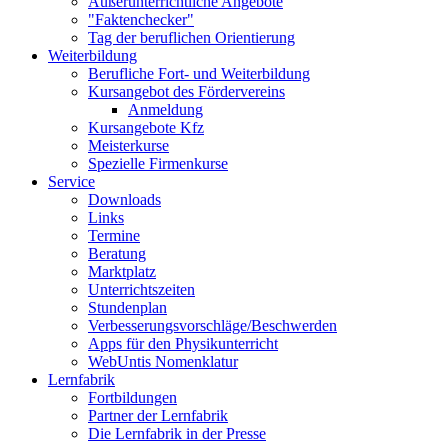
Außerunterrichtliche Angebote
"Faktenchecker"
Tag der beruflichen Orientierung
Weiterbildung
Berufliche Fort- und Weiterbildung
Kursangebot des Fördervereins
Anmeldung
Kursangebote Kfz
Meisterkurse
Spezielle Firmenkurse
Service
Downloads
Links
Termine
Beratung
Marktplatz
Unterrichtszeiten
Stundenplan
Verbesserungsvorschläge/Beschwerden
Apps für den Physikunterricht
WebUntis Nomenklatur
Lernfabrik
Fortbildungen
Partner der Lernfabrik
Die Lernfabrik in der Presse