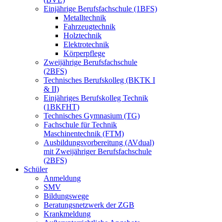
Einjährige Berufsfachschule (1BFS)
Metalltechnik
Fahrzeugtechnik
Holztechnik
Elektrotechnik
Körperpflege
Zweijährige Berufsfachschule
(2BFS)
Technisches Berufskolleg (BKTK I
& II)
Einjähriges Berufskolleg Technik
(1BKFHT)
Technisches Gymnasium (TG)
Fachschule für Technik
Maschinentechnik (FTM)
Ausbildungsvorbereitung (AVdual)
mit Zweijähriger Berufsfachschule
(2BFS)
Schüler
Anmeldung
SMV
Bildungswege
Beratungsnetzwerk der ZGB
Krankmeldung