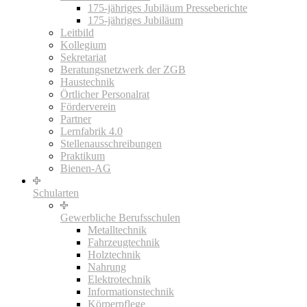
175-jähriges Jubiläum Presseberichte
175-jähriges Jubiläum
Leitbild
Kollegium
Sekretariat
Beratungsnetzwerk der ZGB
Haustechnik
Örtlicher Personalrat
Förderverein
Partner
Lernfabrik 4.0
Stellenausschreibungen
Praktikum
Bienen-AG
Schularten
Gewerbliche Berufsschulen
Metalltechnik
Fahrzeugtechnik
Holztechnik
Nahrung
Elektrotechnik
Informationstechnik
Körperpflege