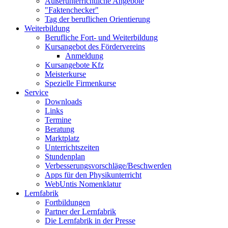
Außerunterrichtliche Angebote
"Faktenchecker"
Tag der beruflichen Orientierung
Weiterbildung
Berufliche Fort- und Weiterbildung
Kursangebot des Fördervereins
Anmeldung
Kursangebote Kfz
Meisterkurse
Spezielle Firmenkurse
Service
Downloads
Links
Termine
Beratung
Marktplatz
Unterrichtszeiten
Stundenplan
Verbesserungsvorschläge/Beschwerden
Apps für den Physikunterricht
WebUntis Nomenklatur
Lernfabrik
Fortbildungen
Partner der Lernfabrik
Die Lernfabrik in der Presse