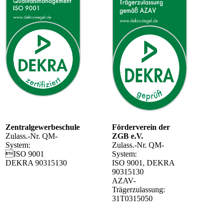
Zentralgewerbeschule
Förderverein der
Zulass.-Nr. QM-
ZGB e.V.
System:
Zulass.-Nr. QM-
ISO 9001
System:
DEKRA 90315130
ISO 9001, DEKRA
90315130
AZAV-
Trägerzulassung:
31T0315050