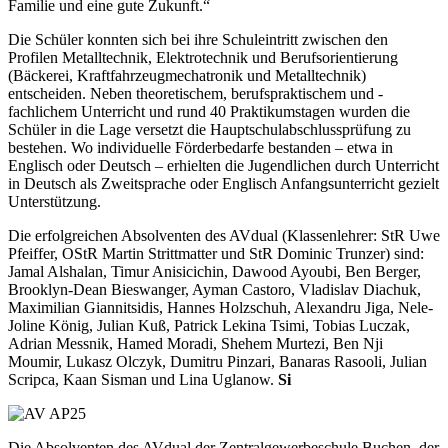
Familie und eine gute Zukunft.“
Die Schüler konnten sich bei ihre Schuleintritt zwischen den
Profilen Metalltechnik, Elektrotechnik und Berufsorientierung
(Bäckerei, Kraftfahrzeugmechatronik und Metalltechnik)
entscheiden. Neben theoretischem, berufspraktischem und -
fachlichem Unterricht und rund 40 Praktikumstagen wurden die
Schüler in die Lage versetzt die Hauptschulabschlussprüfung zu
bestehen. Wo individuelle Förderbedarfe bestanden – etwa in
Englisch oder Deutsch – erhielten die Jugendlichen durch Unterricht
in Deutsch als Zweitsprache oder Englisch Anfangsunterricht gezielt
Unterstützung.
Die erfolgreichen Absolventen des AVdual (Klassenlehrer: StR Uwe
Pfeiffer, OStR Martin Strittmatter und StR Dominic Trunzer) sind:
Jamal Alshalan, Timur Anisicichin, Dawood Ayoubi, Ben Berger,
Brooklyn-Dean Bieswanger, Ayman Castoro, Vladislav Diachuk,
Maximilian Giannitsidis, Hannes Holzschuh, Alexandru Jiga, Nele-
Joline König, Julian Kuß, Patrick Lekina Tsimi, Tobias Luczak,
Adrian Messnik, Hamed Moradi, Shehem Murtezi, Ben Nji
Moumir, Lukasz Olczyk, Dumitru Pinzari, Banaras Rasooli, Julian
Scripca, Kaan Sisman und Lina Uglanow.
Si
Die Absolventen des AVdual der Zentralgewerbeschule Buchen, der