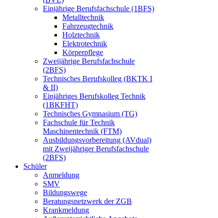
Einjährige Berufsfachschule (1BFS)
Metalltechnik
Fahrzeugtechnik
Holztechnik
Elektrotechnik
Körperpflege
Zweijährige Berufsfachschule
(2BFS)
Technisches Berufskolleg (BKTK I
& II)
Einjähriges Berufskolleg Technik
(1BKFHT)
Technisches Gymnasium (TG)
Fachschule für Technik
Maschinentechnik (FTM)
Ausbildungsvorbereitung (AVdual)
mit Zweijähriger Berufsfachschule
(2BFS)
Schüler
Anmeldung
SMV
Bildungswege
Beratungsnetzwerk der ZGB
Krankmeldung