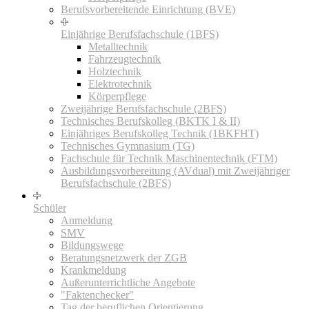
Berufsvorbereitende Einrichtung (BVE)
Einjährige Berufsfachschule (1BFS)
Metalltechnik
Fahrzeugtechnik
Holztechnik
Elektrotechnik
Körperpflege
Zweijährige Berufsfachschule (2BFS)
Technisches Berufskolleg (BKTK I & II)
Einjähriges Berufskolleg Technik (1BKFHT)
Technisches Gymnasium (TG)
Fachschule für Technik Maschinentechnik (FTM)
Ausbildungsvorbereitung (AVdual) mit Zweijähriger
Berufsfachschule (2BFS)
Schüler
Anmeldung
SMV
Bildungswege
Beratungsnetzwerk der ZGB
Krankmeldung
Außerunterrichtliche Angebote
"Faktenchecker"
Tag der beruflichen Orientierung