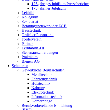
175-jähriges Jubiläum Presseberichte
175-jähriges Jubiläum
Leitbild
Kollegium
Sekretariat
Beratungsnetzwerk der ZGB
Haustechnik
Örtlicher Personalrat
Förderverein
Partner
Lernfabrik 4.0
Stellenausschreibungen
Praktikum
Bienen-AG
Schularten
Gewerbliche Berufsschulen
Metalltechnik
Fahrzeugtechnik
Holztechnik
Nahrung
Elektrotechnik
Informationstechnik
Körperpflege
Berufsvorbereitende Einrichtung
(BVE)