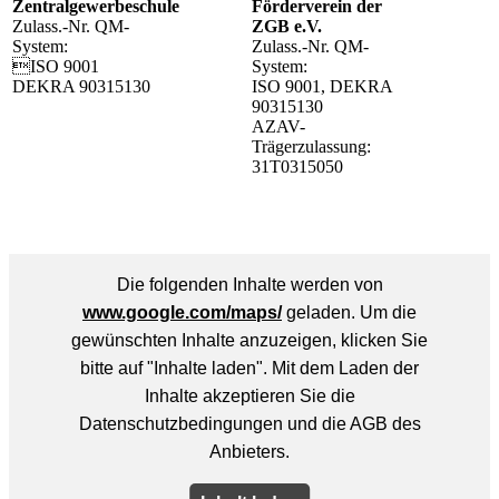
Zentralgewerbeschule
Förderverein der
Zulass.-Nr. QM-
ZGB e.V.
System:
Zulass.-Nr. QM-
ISO 9001
System:
DEKRA 90315130
ISO 9001, DEKRA
90315130
AZAV-
Trägerzulassung:
31T0315050