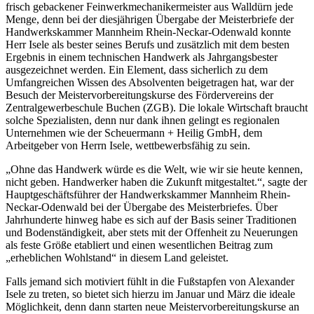
frisch gebackener Feinwerkmechanikermeister aus Walldürn jede
Menge, denn bei der diesjährigen Übergabe der Meisterbriefe der
Handwerkskammer Mannheim Rhein-Neckar-Odenwald konnte
Herr Isele als bester seines Berufs und zusätzlich mit dem besten
Ergebnis in einem technischen Handwerk als Jahrgangsbester
ausgezeichnet werden. Ein Element, dass sicherlich zu dem
Umfangreichen Wissen des Absolventen beigetragen hat, war der
Besuch der Meistervorbereitungskurse des Fördervereins der
Zentralgewerbeschule Buchen (ZGB). Die lokale Wirtschaft braucht
solche Spezialisten, denn nur dank ihnen gelingt es regionalen
Unternehmen wie der Scheuermann + Heilig GmbH, dem
Arbeitgeber von Herrn Isele, wettbewerbsfähig zu sein.
„Ohne das Handwerk würde es die Welt, wie wir sie heute kennen,
nicht geben. Handwerker haben die Zukunft mitgestaltet.“, sagte der
Hauptgeschäftsführer der Handwerkskammer Mannheim Rhein-
Neckar-Odenwald bei der Übergabe des Meisterbriefes. Über
Jahrhunderte hinweg habe es sich auf der Basis seiner Traditionen
und Bodenständigkeit, aber stets mit der Offenheit zu Neuerungen
als feste Größe etabliert und einen wesentlichen Beitrag zum
„erheblichen Wohlstand“ in diesem Land geleistet.
Falls jemand sich motiviert fühlt in die Fußstapfen von Alexander
Isele zu treten, so bietet sich hierzu im Januar und März die ideale
Möglichkeit, denn dann starten neue Meistervorbereitungskurse an