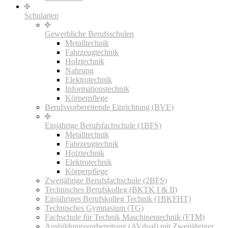
Schularten
Gewerbliche Berufsschulen
Metalltechnik
Fahrzeugtechnik
Holztechnik
Nahrung
Elektrotechnik
Informationstechnik
Körperpflege
Berufsvorbereitende Einrichtung (BVE)
Einjährige Berufsfachschule (1BFS)
Metalltechnik
Fahrzeugtechnik
Holztechnik
Elektrotechnik
Körperpflege
Zweijährige Berufsfachschule (2BFS)
Technisches Berufskolleg (BKTK I & II)
Einjähriges Berufskolleg Technik (1BKFHT)
Technisches Gymnasium (TG)
Fachschule für Technik Maschinentechnik (FTM)
Ausbildungsvorbereitung (AVdual) mit Zweijähriger