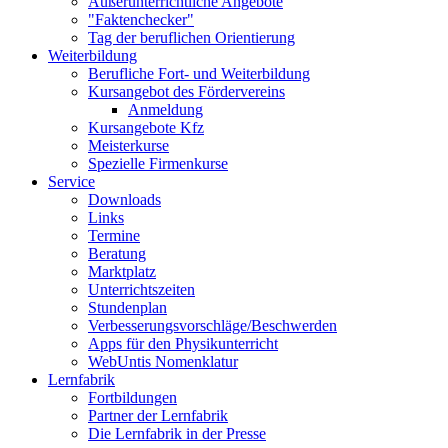
Außerunterrichtliche Angebote
"Faktenchecker"
Tag der beruflichen Orientierung
Weiterbildung
Berufliche Fort- und Weiterbildung
Kursangebot des Fördervereins
Anmeldung
Kursangebote Kfz
Meisterkurse
Spezielle Firmenkurse
Service
Downloads
Links
Termine
Beratung
Marktplatz
Unterrichtszeiten
Stundenplan
Verbesserungsvorschläge/Beschwerden
Apps für den Physikunterricht
WebUntis Nomenklatur
Lernfabrik
Fortbildungen
Partner der Lernfabrik
Die Lernfabrik in der Presse