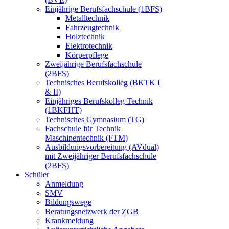
Einjährige Berufsfachschule (1BFS)
Metalltechnik
Fahrzeugtechnik
Holztechnik
Elektrotechnik
Körperpflege
Zweijährige Berufsfachschule
(2BFS)
Technisches Berufskolleg (BKTK I
& II)
Einjähriges Berufskolleg Technik
(1BKFHT)
Technisches Gymnasium (TG)
Fachschule für Technik
Maschinentechnik (FTM)
Ausbildungsvorbereitung (AVdual)
mit Zweijähriger Berufsfachschule
(2BFS)
Schüler
Anmeldung
SMV
Bildungswege
Beratungsnetzwerk der ZGB
Krankmeldung