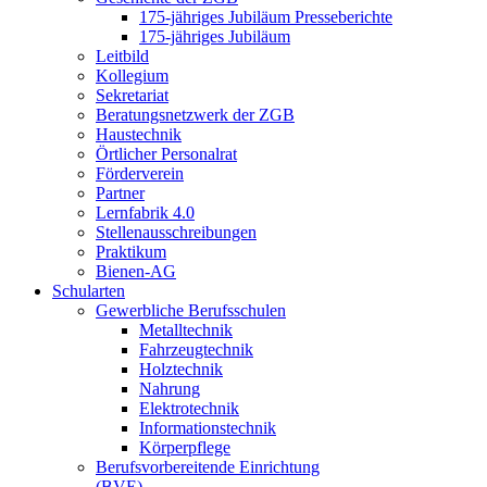
175-jähriges Jubiläum Presseberichte
175-jähriges Jubiläum
Leitbild
Kollegium
Sekretariat
Beratungsnetzwerk der ZGB
Haustechnik
Örtlicher Personalrat
Förderverein
Partner
Lernfabrik 4.0
Stellenausschreibungen
Praktikum
Bienen-AG
Schularten
Gewerbliche Berufsschulen
Metalltechnik
Fahrzeugtechnik
Holztechnik
Nahrung
Elektrotechnik
Informationstechnik
Körperpflege
Berufsvorbereitende Einrichtung
(BVE)